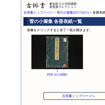
古俳書トップページ
>
菅の小簑集(027/542/1)
> 各冊表
菅の小簑集 各冊表紙一覧
画像をクリックすると各丁一覧が開きます。
1
PDF (6.53MB)
古俳書トップページへ